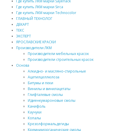
Где купить ЛКМ марки Sayerlack
Где купить ЛКМ марки Sirca
Где купить ЛКМ марки Technocolor
ГЛАВНЫЙ ТЕХНОЛОГ
ДЕКАРТ
ТЕКС
ЭКСПЕРТ
ЯРОСЛАВСКИЕ КРАСКИ
Производители ЛКМ
Производители мебельных красок
Производители строительных красок
Основа
Алкидно- и масляно-стирольные
Ацетилцеллюлоза
Битумы и пеки
Винилы и винилацетаты
Глифталевые смолы
Идиенкумароновые смолы
Канифоль
Каучуки
Копалы
Крезолформальдегиды
Кремнииорганические смолы