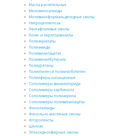
Масла растительные
Меломиноалкиды
Мочевиноформальдегидные смолы
Нитроцеллюлоза
Пентафталевые смолы
Поли- и перхлорвинилы
Полиакрилаты
Полиамиды
Поливинилацетат
Поливинилбутераль
Полиуретаны
Полиэтилен и полиизобутилен
Полиэфиры насыщенные
Сополимеры винилхлорида
Сополимеры карбинола
Сополимеры полиакрила
Сополимеры поливинилацеты
Фенолалкиды
Фенольно-масляные смолы
Фторопласты
Шеллак
Эпоксидноэфирные смолы