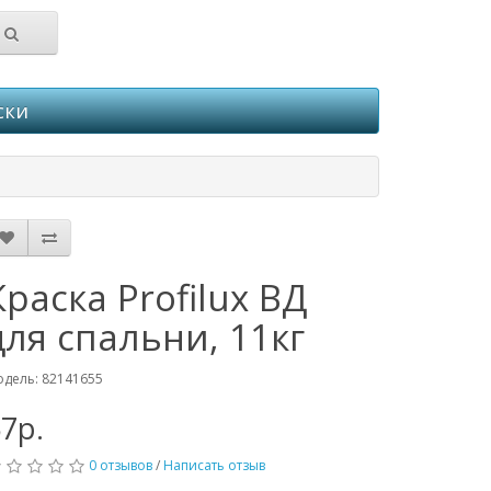
ски
Краска Profilux ВД
для спальни, 11кг
дель: 82141655
7р.
0 отзывов
/
Написать отзыв