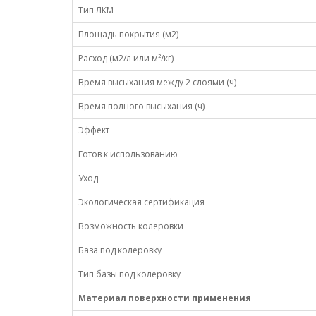
Тип ЛКМ
Площадь покрытия (м2)
Расход (м2/л или м²/кг)
Время высыхания между 2 слоями (ч)
Время полного высыхания (ч)
Эффект
Готов к использованию
Уход
Экологическая сертификация
Возможность колеровки
База под колеровку
Тип базы под колеровку
Материал поверхности применения