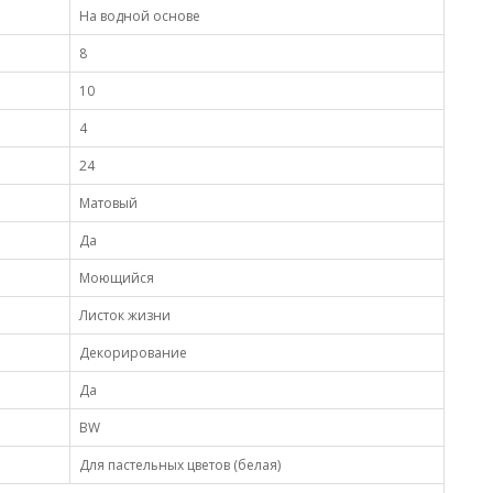
На водной основе
8
10
4
24
Матовый
Да
Моющийся
Листок жизни
Декорирование
Да
BW
Для пастельных цветов (белая)