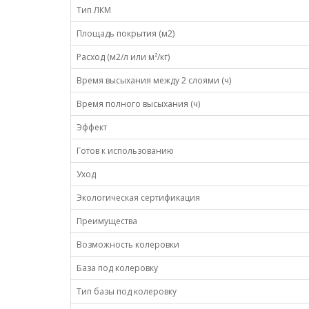
Тип ЛКМ
Площадь покрытия (м2)
Расход (м2/л или м²/кг)
Время высыхания между 2 слоями (ч)
Время полного высыхания (ч)
Эффект
Готов к использованию
Уход
Экологическая сертификация
Преимущества
Возможность колеровки
База под колеровку
Тип базы под колеровку