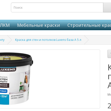
 ЛКМ
Мебельные краски
Строительные кра
нту
Краска для стен и потолков Luxens база A 5 л
Мо
2