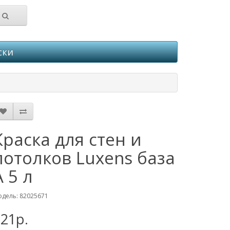
ски
Краска для стен и
потолков Luxens база
A 5 л
дель: 82025671
21р.