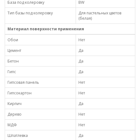
База под колеровку
BW
Тип базы под колеровку
Для пастельных цветов
(белая)
Материал поверхности применения
Обои
Нет
Цемент
Да
Бетон
Да
Гипс
Да
Гипсовая панель
Нет
Гипсокартон
Нет
Кирпич
Да
Дерево
Нет
МДФ
Нет
Шпатлевка
Да